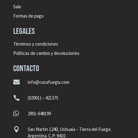
Sale
Formas de pago
legales
Términos y condiciones
Políticas de cambio y devoluciones
CONTACTO

info@casafuegia.com

(02901) – 421375

2901-648199

San Martin 1240, Ushuaia – Tierra del Fuego.
Argentina. C.P: 9410