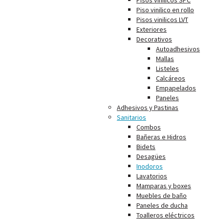
Pisos vinilicos SPC
Piso vinilico en rollo
Pisos vinilicos LVT
Exteriores
Decorativos
Autoadhesivos
Mallas
Listeles
Calcáreos
Empapelados
Paneles
Adhesivos y Pastinas
Sanitarios
Combos
Bañeras e Hidros
Bidets
Desagües
Inodoros
Lavatorios
Mamparas y boxes
Muebles de baño
Paneles de ducha
Toalleros eléctricos