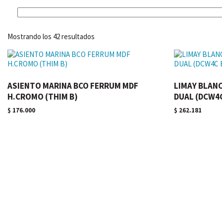
Ordenado
Mostrando los 42 resultados
por
los
últimos
ASIENTO MARINA BCO FERRUM MDF
LIMAY BLANC
H.CROMO (THIM B)
DUAL (DCW4C
$
176.000
$
262.181