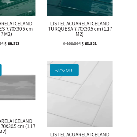
ARELA ICELAND
LISTEL ACUARELA ICELAND
S 7.70X30.5 cm
TURQUESA 7.70X30.5 cm (1.17
17 M2)
M2)
El
El
El
El
64
$
69.873
$
106.364
$
63.521
precio
precio
precio
precio
original
actual
original
actual
era:
es:
era:
es:
-37% OFF
$ 106.364.
$ 69.873.
$ 106.364.
$ 63.521.
ARELA ICELAND
70X30.5 cm (1.17
M2)
LISTEL ACUARELA ICELAND