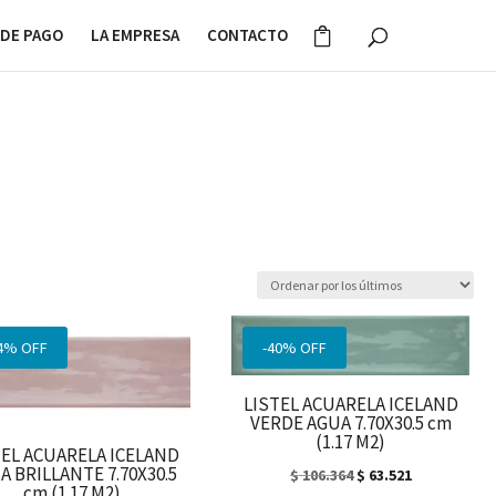
DE PAGO
LA EMPRESA
CONTACTO
4% OFF
-40% OFF
LISTEL ACUARELA ICELAND
VERDE AGUA 7.70X30.5 cm
(1.17 M2)
TEL ACUARELA ICELAND
A BRILLANTE 7.70X30.5
El
El
$
106.364
$
63.521
cm (1.17 M2)