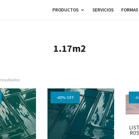
PRODUCTOS
SERVICIOS
FORMAS 
1.17m2
Ordenado
 resultados
por
los
-40% OFF
-3
últimos
LIS
ROS