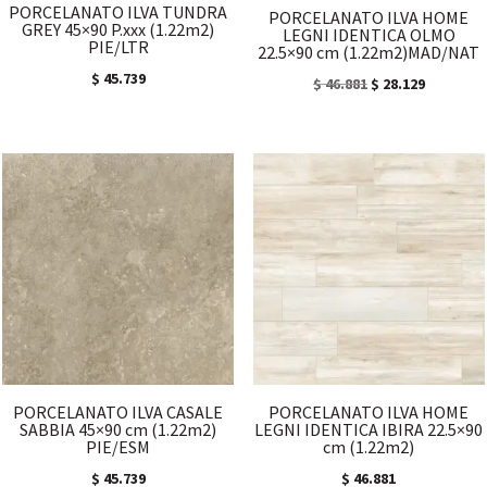
PORCELANATO ILVA TUNDRA
PORCELANATO ILVA HOME
GREY 45×90 P.xxx (1.22m2)
LEGNI IDENTICA OLMO
PIE/LTR
22.5×90 cm (1.22m2)MAD/NAT
$
45.739
El
El
$
46.881
$
28.129
precio
precio
original
actual
era:
es:
$ 46.881.
$ 28.129.
PORCELANATO ILVA CASALE
PORCELANATO ILVA HOME
SABBIA 45×90 cm (1.22m2)
LEGNI IDENTICA IBIRA 22.5×90
PIE/ESM
cm (1.22m2)
$
45.739
$
46.881