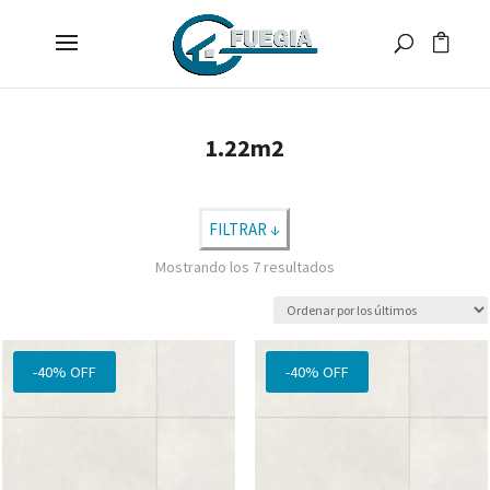
1.22m2
FILTRAR ↓
Ordenado
Mostrando los 7 resultados
Precio:
$ 27.443
—
$ 46.882
por
los
Marcas
últimos
-40% OFF
-40% OFF