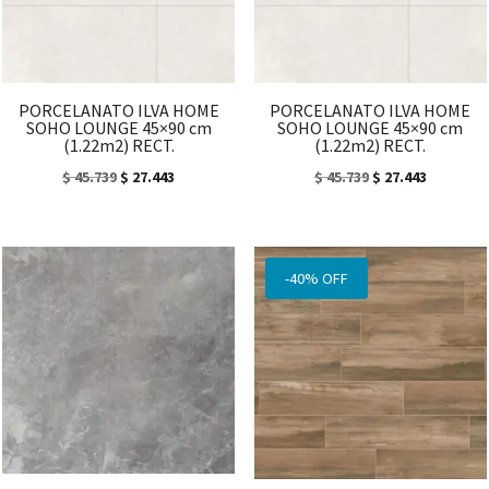
PORCELANATO ILVA HOME
PORCELANATO ILVA HOME
SOHO LOUNGE 45×90 cm
SOHO LOUNGE 45×90 cm
(1.22m2) RECT.
(1.22m2) RECT.
El
El
El
El
$
45.739
$
27.443
$
45.739
$
27.443
precio
precio
precio
precio
original
actual
original
actual
era:
es:
era:
es:
-40% OFF
$ 45.739.
$ 27.443.
$ 45.739.
$ 27.443.