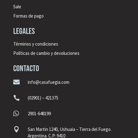
Sale
Formas de pago
legales
Términos y condiciones
Políticas de cambio y devoluciones
CONTACTO

info@casafuegia.com

(02901) – 421375

2901-648199

San Martin 1240, Ushuaia – Tierra del Fuego.
Argentina. C.P: 9410