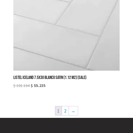
LISTEL ICELAND 7.5X30 BLANCO SATIN (1.12 M2) (SALE)
El
El
$
101.164
$
55.235
precio
precio
original
actual
era:
es:
1
2
→
$ 101.164.
$ 55.235.