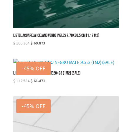
LISTEL ACUARELA ICELAND VERDE INGLES 7.70X30.5 cm (1.17 M2)
El
El
$
106.364
$
69.873
precio
precio
original
actual
era:
es:
-45% OFF
$ 106.364.
$ 69.873.
LISTEL HEXAGONO NEGRO MATE 20×23 (1M2) (SALE)
El
El
$
112.584
$
61.471
precio
precio
original
actual
era:
es:
-45% OFF
$ 112.584.
$ 61.471.