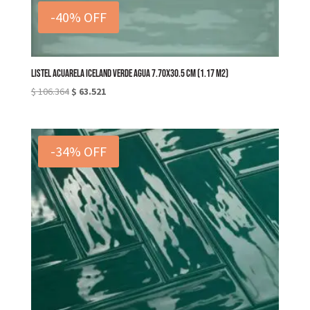
era:
es:
-40% OFF
$ 106.364.
$ 63.521.
LISTEL ACUARELA ICELAND VERDE AGUA 7.70X30.5 cm (1.17 M2)
El
El
$
106.364
$
63.521
precio
precio
original
actual
era:
es:
-34% OFF
$ 106.364.
$ 63.521.