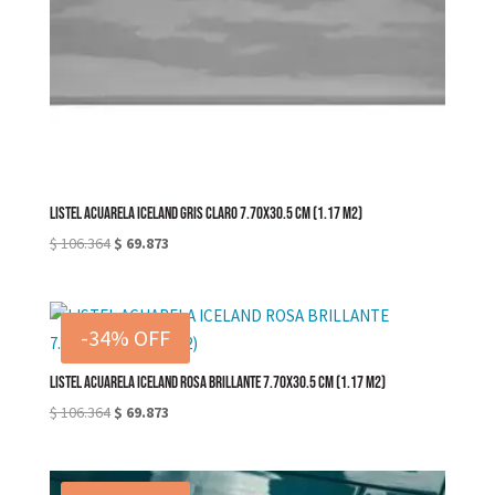
LISTEL ACUARELA ICELAND GRIS CLARO 7.70X30.5 cm (1.17 M2)
El
El
$
106.364
$
69.873
precio
precio
original
actual
era:
es:
-34% OFF
$ 106.364.
$ 69.873.
LISTEL ACUARELA ICELAND ROSA BRILLANTE 7.70X30.5 cm (1.17 M2)
El
El
$
106.364
$
69.873
precio
precio
original
actual
era:
es: