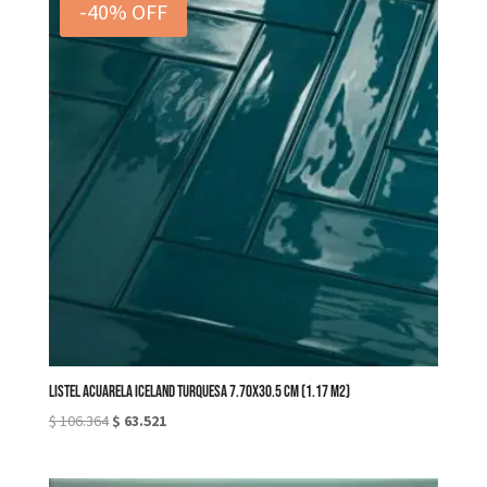
-40% OFF
$ 106.364.
$ 69.873.
LISTEL ACUARELA ICELAND TURQUESA 7.70X30.5 cm (1.17 M2)
El
El
$
106.364
$
63.521
precio
precio
original
actual