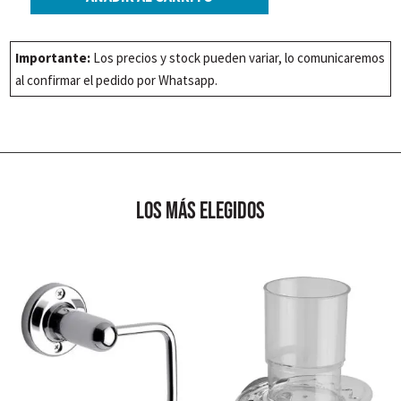
ACC
FV
NEWPORT
Importante:
Los precios y stock pueden variar, lo comunicaremos
CROMO
al confirmar el pedido por Whatsapp.
TOALL.BARRAL
(164/B2
CR)
cantidad
los más elegidos