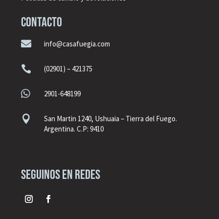
CONTACTO

info@casafuegia.com

(02901) – 421375

2901-648199

San Martin 1240, Ushuaia – Tierra del Fuego.
Argentina. C.P: 9410
seguinos en redes