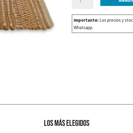
YUTE
Y
ALGODON
Importante:
Los precios y stoc
LINEAS
Whatsapp.
NATURAL
60x90cm
cantidad
los más elegidos