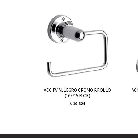
ACC FV ALLEGRO CROMO P.ROLLO
AC
(167/15 B CR)
$
19.624