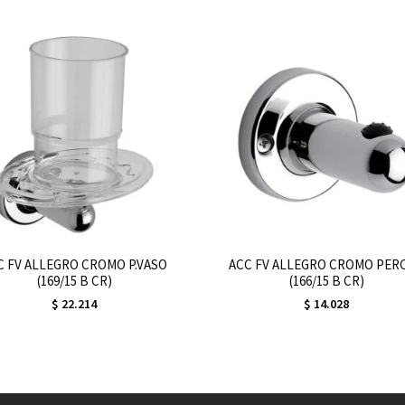
C FV ALLEGRO CROMO P.VASO
ACC FV ALLEGRO CROMO PER
(169/15 B CR)
(166/15 B CR)
$
22.214
$
14.028