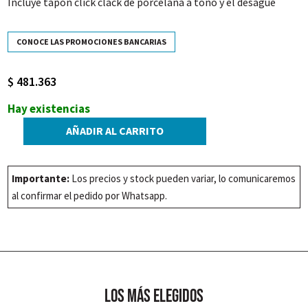
Incluye tapón click clack de porcelana a tono y el desagüe
CONOCE LAS PROMOCIONES BANCARIAS
$
481.363
Hay existencias
AÑADIR AL CARRITO
BACHA
APOY.
SELAH
Importante:
Los precios y stock pueden variar, lo comunicaremos
RECT
al confirmar el pedido por Whatsapp.
Q
NAVY
BLUE
MATE
600x370x110
los más elegidos
cantidad