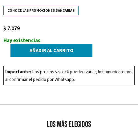
CONOCE LAS PROMOCIONES BANCARIAS
$
7.079
Hay existencias
AÑADIR AL CARRITO
FANAPEL
2000
x
Importante:
Los precios y stock pueden variar, lo comunicaremos
1
al confirmar el pedido por Whatsapp.
Kg
cantidad
los más elegidos