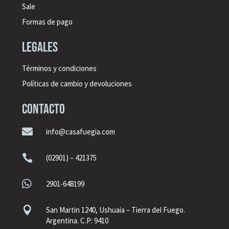
Sale
Formas de pago
legales
Términos y condiciones
Políticas de cambio y devoluciones
CONTACTO

info@casafuegia.com

(02901) – 421375

2901-648199

San Martin 1240, Ushuaia – Tierra del Fuego.
Argentina. C.P: 9410