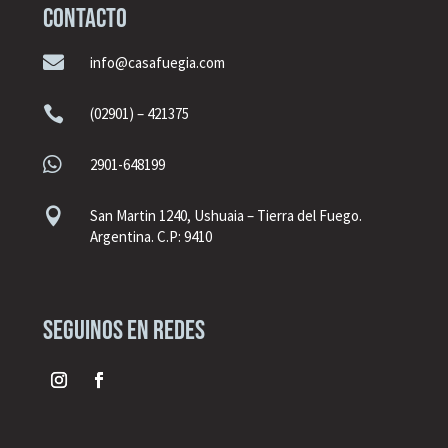
CONTACTO

info@casafuegia.com

(02901) – 421375

2901-648199

San Martin 1240, Ushuaia – Tierra del Fuego.
Argentina. C.P: 9410
seguinos en redes