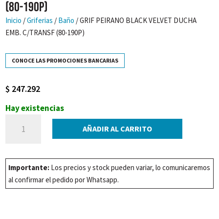
(80-190P)
Inicio
/
Griferias
/
Baño
/ GRIF PEIRANO BLACK VELVET DUCHA
EMB. C/TRANSF (80-190P)
CONOCE LAS PROMOCIONES BANCARIAS
$
247.292
Hay existencias
GRIF
AÑADIR AL CARRITO
PEIRANO
BLACK
VELVET
Importante:
Los precios y stock pueden variar, lo comunicaremos
DUCHA
al confirmar el pedido por Whatsapp.
EMB.
C/TRANSF
(80-
190P)