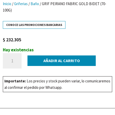
Inicio
/
Griferias
/
Baño
/ GRIF PEIRANO FABRIC GOLD BIDET (70-
100G)
CONOCE LAS PROMOCIONES BANCARIAS
$
232.305
Hay existencias
GRIF
AÑADIR AL CARRITO
PEIRANO
FABRIC
GOLD
Importante:
Los precios y stock pueden variar, lo comunicaremos
BIDET
al confirmar el pedido por Whatsapp.
(70-
100G)
cantidad