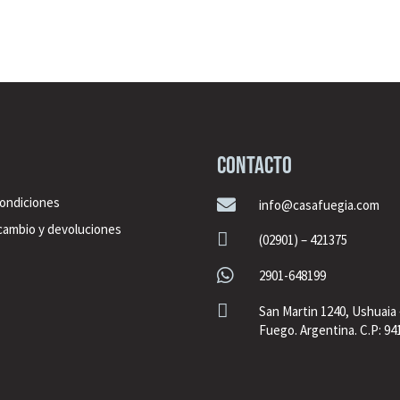
CONTACTO
condiciones

info@casafuegia.com
 cambio y devoluciones

(02901) – 421375

2901-648199

San Martin 1240, Ushuaia 
Fuego. Argentina. C.P: 94