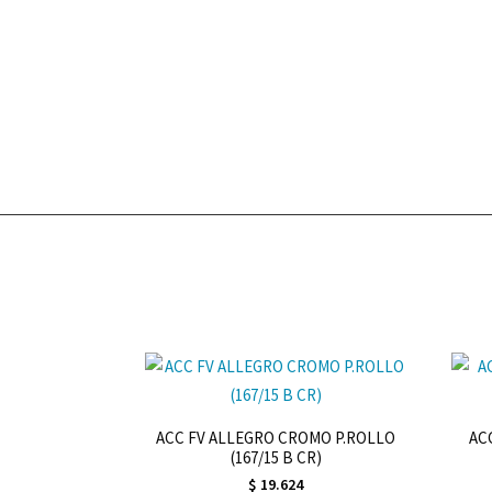
ACC FV ALLEGRO CROMO P.ROLLO
AC
(167/15 B CR)
$
19.624