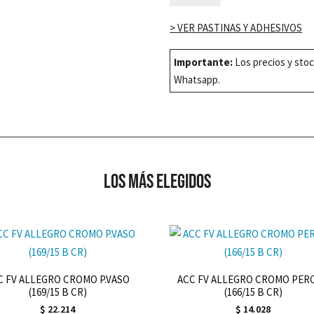
HEXA
MATTE
> VER PASTINAS Y ADHESIVOS
WHITE
26x30
Importante:
Los precios y stoc
cm
Whatsapp.
cantidad
los más elegidos
C FV ALLEGRO CROMO P.VASO
ACC FV ALLEGRO CROMO PER
(169/15 B CR)
(166/15 B CR)
$
22.214
$
14.028