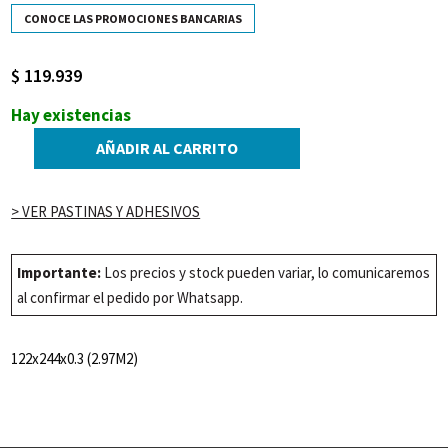
CONOCE LAS PROMOCIONES BANCARIAS
$
119.939
Hay existencias
AÑADIR AL CARRITO
PVC
PANEL
MARBLE
> VER PASTINAS Y ADHESIVOS
SATINADO
COMP
Importante:
Los precios y stock pueden variar, lo comunicaremos
CALAC
al confirmar el pedido por Whatsapp.
cantidad
122x244x0.3 (2.97M2)