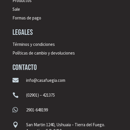
Productos
Sale
Formas de pago
legales
Términos y condiciones
Políticas de cambio y devoluciones
CONTACTO

info@casafuegia.com

(02901) – 421375

2901-648199

San Martin 1240, Ushuaia – Tierra del Fuego.