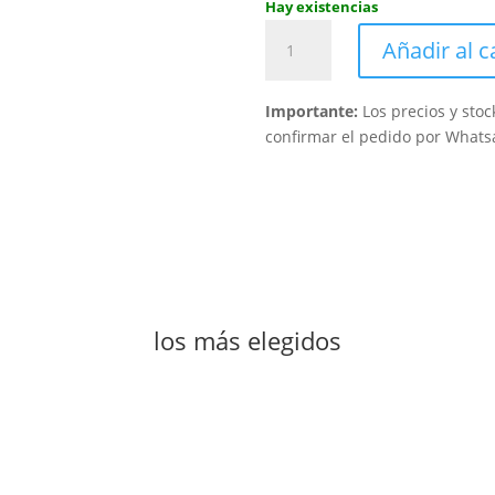
Hay existencias
WPC
Añadir al c
CLADDING
ACC
EDGE
Importante:
Los precios y sto
ANCIEN
confirmar el pedido por Whats
2.20
mts
X
UN
(WACC0006)
cantidad
los más elegidos