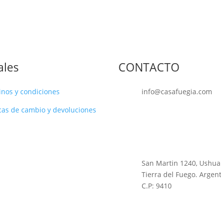
ales
CONTACTO
inos y condiciones
info@casafuegia.com
icas de cambio y devoluciones
(02901) – 421375
2901-648199
San Martin 1240, Ushua
Tierra del Fuego. Argent
C.P: 9410