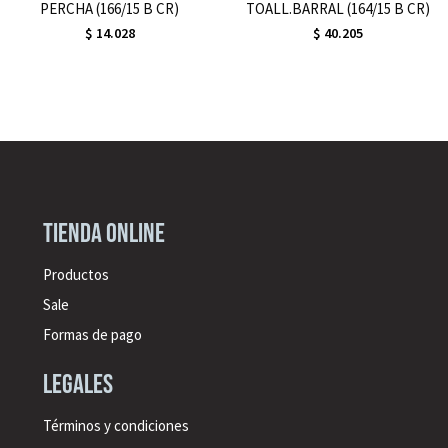
PERCHA (166/15 B CR)
TOALL.BARRAL (164/15 B CR)
$
14.028
$
40.205
Tienda online
Productos
Sale
Formas de pago
legales
Términos y condiciones