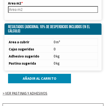
Area m2
*
Resultados (Adicional 10% de desperdicios incluidos en el
cálculo)
Area a cubrir
0 m²
Cajas sugeridas
0
Adhesivo sugerido
0 kg
Pastina sugerida
0 kg
AÑADIR AL CARRITO
CERAMICA
ANGELGRES
ATRIO
> VER PASTINAS Y ADHESIVOS
BEIGE
60x60