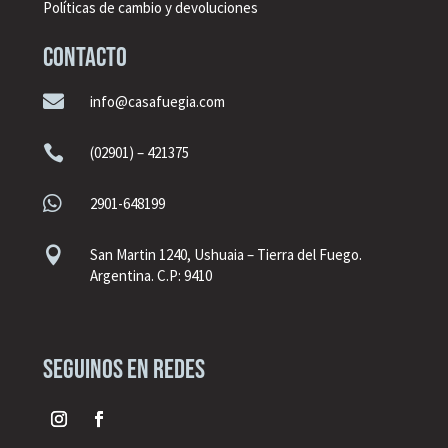
Políticas de cambio y devoluciones
CONTACTO

info@casafuegia.com

(02901) – 421375

2901-648199

San Martin 1240, Ushuaia – Tierra del Fuego.
Argentina. C.P: 9410
seguinos en redes