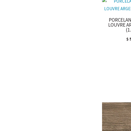
PORCELAN
LOUVRE A
(1
$
5