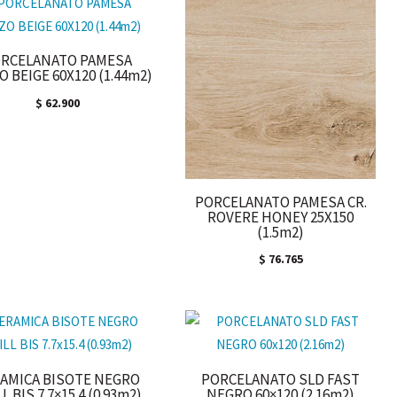
RCELANATO PAMESA
 BEIGE 60X120 (1.44m2)
$
62.900
PORCELANATO PAMESA CR.
ROVERE HONEY 25X150
(1.5m2)
$
76.765
AMICA BISOTE NEGRO
PORCELANATO SLD FAST
L BIS 7.7×15.4 (0.93m2)
NEGRO 60×120 (2.16m2)