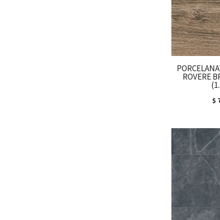
PORCELANAT
ROVERE B
(1
$
7