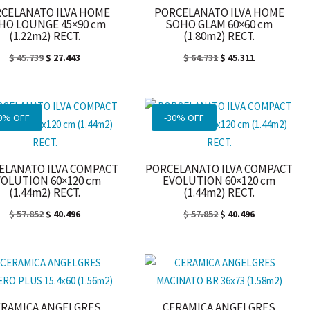
CELANATO ILVA HOME
PORCELANATO ILVA HOME
HO LOUNGE 45×90 cm
SOHO GLAM 60×60 cm
(1.22m2) RECT.
(1.80m2) RECT.
El
El
El
El
$
45.739
$
27.443
$
64.731
$
45.311
precio
precio
precio
precio
original
actual
original
actual
era:
es:
era:
es:
0% OFF
-30% OFF
$ 45.739.
$ 27.443.
$ 64.731.
$ 45.311.
ELANATO ILVA COMPACT
PORCELANATO ILVA COMPACT
VOLUTION 60×120 cm
EVOLUTION 60×120 cm
(1.44m2) RECT.
(1.44m2) RECT.
El
El
El
El
$
57.852
$
40.496
$
57.852
$
40.496
precio
precio
precio
precio
original
actual
original
actual
era:
es:
era:
es:
$ 57.852.
$ 40.496.
$ 57.852.
$ 40.496.
ERAMICA ANGELGRES
CERAMICA ANGELGRES