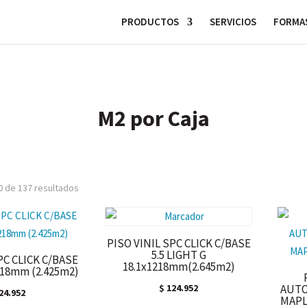
PRODUCTOS
SERVICIOS
FORMAS
M2 por Caja
Ordenado
 de 137 resultados
por
los
últimos
PISO VINIL SPC CLICK C/BASE
5.5 LIGHT G
PC CLICK C/BASE
18.1x1218mm(2.645m2)
218mm (2.425m2)
$
124.952
AUTO
24.952
MAPL