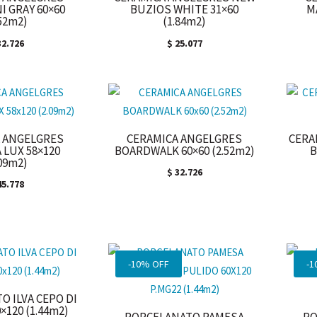
I GRAY 60×60
BUZIOS WHITE 31×60
M
.52m2)
(1.84m2)
2.726
$
25.077
 ANGELGRES
CERAMICA ANGELGRES
CERA
 LUX 58×120
BOARDWALK 60×60 (2.52m2)
B
.09m2)
$
32.726
5.778
-10% OFF
-1
O ILVA CEPO DI
×120 (1.44m2)
PORCELANATO PAMESA
PO