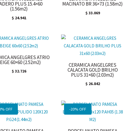
ADERO PLUS 15.4×60
MACINATO BR 36×73 (1.58m2)
(1.56m2)
$
33.069
$
24.941
MICA ANGELGRES ATRIO
EIGE 60×60 (2.52m2)
CERAMICA ANGELGRES
CALACATA GOLD BRILHO
$
32.726
PLUS 31×60 (2.03m2)
$
26.842
0% OFF
-20% OFF
RCELANATO PAMESA
PORCELANATO PAMESA