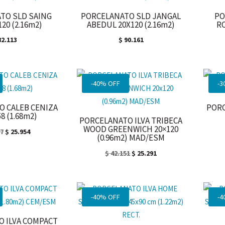
TO SLD SAING
PORCELANATO SLD JANGAL
PO
120 (2.16m2)
ABEDUL 20X120 (2.16m2)
RO
2.113
$
90.161
-40% OFF
-3
 CALEB CENIZA
POR
58 (1.68m2)
PORCELANATO ILVA TRIBECA
WOOD GREENWICH 20×120
El
El
57
$
25.954
(0.96m2) MAD/ESM
precio
precio
El
El
$
42.151
$
25.291
original
actual
precio
precio
era:
es:
original
actual
$ 43.257.
$ 25.954.
era:
es:
-40% OFF
-4
$ 42.151.
$ 25.291.
 ILVA COMPACT