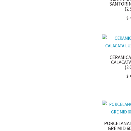
SANTORIN
(2
$
3
CERAMICA
CALACATA
(2
$
4
PORCELANAT
GRE MID 60