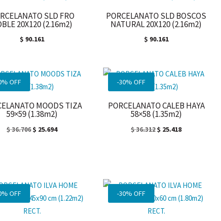
RCELANATO SLD FRO
PORCELANATO SLD BOSCOS
BLE 20X120 (2.16m2)
NATURAL 20X120 (2.16m2)
$
90.161
$
90.161
0% OFF
-30% OFF
CELANATO MOODS TIZA
PORCELANATO CALEB HAYA
59×59 (1.38m2)
58×58 (1.35m2)
El
El
El
El
$
36.706
$
25.694
$
36.312
$
25.418
precio
precio
precio
precio
original
actual
original
actual
era:
es:
era:
es:
$ 36.706.
$ 25.694.
$ 36.312.
$ 25.418.
0% OFF
-30% OFF