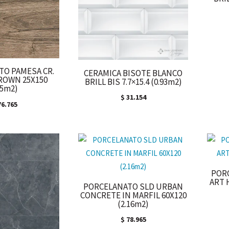
O PAMESA CR.
CERAMICA BISOTE BLANCO
ROWN 25X150
BRILL BIS 7.7×15.4 (0.93m2)
.5m2)
$
31.154
6.765
POR
ART 
PORCELANATO SLD URBAN
CONCRETE IN MARFIL 60X120
(2.16m2)
$
78.965