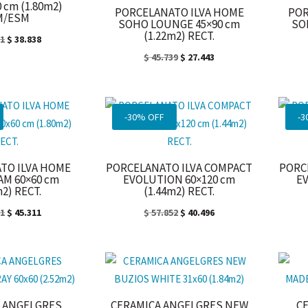
0 cm (1.80m2)
PORCELANATO ILVA HOME
POR
M/ESM
SOHO LOUNGE 45×90 cm
SO
(1.22m2) RECT.
El
El
31
$
38.838
precio
precio
El
El
$
45.739
$
27.443
original
actual
precio
precio
era:
es:
original
actual
$ 64.731.
$ 38.838.
era:
es:
-30% OFF
-3
$ 45.739.
$ 27.443.
TO ILVA HOME
PORCELANATO ILVA COMPACT
PORC
AM 60×60 cm
EVOLUTION 60×120 cm
E
m2) RECT.
(1.44m2) RECT.
El
El
El
El
31
$
45.311
$
57.852
$
40.496
precio
precio
precio
precio
original
actual
original
actual
era:
es:
era:
es:
$ 64.731.
$ 45.311.
$ 57.852.
$ 40.496.
 ANGELGRES
CERAMICA ANGELGRES NEW
C