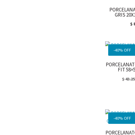
PORCELANA
GRIS 20X
$
8
-40% OFF
PORCELANATO
FIT 58×
$
43.2
-40% OFF
PORCELANATO