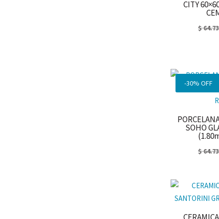
CITY 60×6
CE
$
64.7
-30% OFF
PORCELANA
SOHO GL
(1.80
$
64.7
CERAMICA