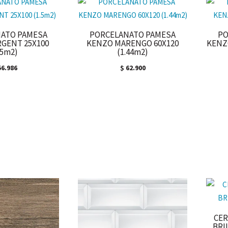
ATO PAMESA
PORCELANATO PAMESA
PO
RGENT 25X100
KENZO MARENGO 60X120
KENZO
.5m2)
(1.44m2)
6.986
$
62.900
CER
BRIL