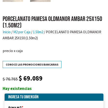
PORCELANATO PAMESA OLDMANOR AMBAR 25X150
(1.50m2)
Inicio
/
M2 por Caja
/
1.50m2
/ PORCELANATO PAMESA OLDMANOR
AMBAR 25X150 (1.50m2)
precio x caja
CONOCE LAS PROMOCIONES BANCARIAS
$
69.089
El
El
$
76.765
precio
precio
Hay existencias
original
actual
era:
es:
Ingresa tu dimensión
$ 76.765.
$ 69.089.
Area m2
*