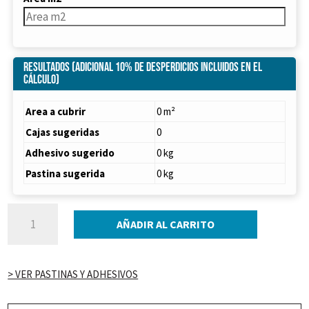
Resultados (Adicional 10% de desperdicios incluidos en el
cálculo)
Area a cubrir
0 m²
Cajas sugeridas
0
Adhesivo sugerido
0 kg
Pastina sugerida
0 kg
PORCELANATO
AÑADIR AL CARRITO
PAMESA
OLDMANOR
AMBAR
> VER PASTINAS Y ADHESIVOS
25X150
(1.50m2)