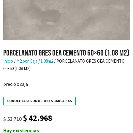
PORCELANATO GRES GEA CEMENTO 60×60 (1.08 M2)
Inicio
/
M2 por Caja
/
1.08m2
/ PORCELANATO GRES GEA CEMENTO
60×60 (1.08 M2)
precio x caja
CONOCE LAS PROMOCIONES BANCARIAS
$
42.968
El
El
$
53.710
precio
precio
Hay existencias
original
actual