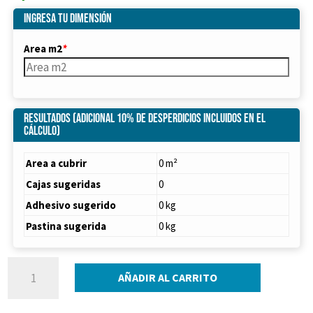
era:
es:
Ingresa tu dimensión
$ 53.710.
$ 42.968.
Area m2
*
Resultados (Adicional 10% de desperdicios incluidos en el
cálculo)
Area a cubrir
0 m²
Cajas sugeridas
0
Adhesivo sugerido
0 kg
Pastina sugerida
0 kg
PORCELANATO
AÑADIR AL CARRITO
GRES
GEA