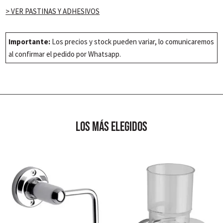
CEMENTO
> VER PASTINAS Y ADHESIVOS
60x60
(1.08
M2)
Importante:
Los precios y stock pueden variar, lo comunicaremos
cantidad
al confirmar el pedido por Whatsapp.
los más elegidos