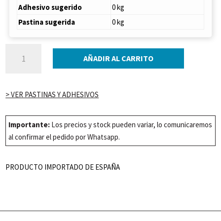
Adhesivo sugerido
0 kg
Pastina sugerida
0 kg
PORCELANATO
AÑADIR AL CARRITO
PAMESA
GROTTO
GRIS
> VER PASTINAS Y ADHESIVOS
PULIDO
60X120
P.MG22
Importante:
Los precios y stock pueden variar, lo comunicaremos
(1.44m2)
al confirmar el pedido por Whatsapp.
cantidad
PRODUCTO IMPORTADO DE ESPAÑA