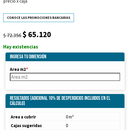
precio x caja
CONOCE LAS PROMOCIONES BANCARIAS
$
65.120
El
El
$
72.356
precio
precio
Hay existencias
original
actual
era:
es:
Ingresa tu dimensión
$ 72.356.
$ 65.120.
Area m2
*
Resultados (Adicional 10% de desperdicios incluidos en el
cálculo)
Area a cubrir
0 m²
Cajas sugeridas
0